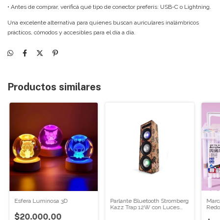
• Antes de comprar, verificá qué tipo de conector preferís: USB-C o Lightning.
Una excelente alternativa para quienes buscan auriculares inalámbricos
prácticos, cómodos y accesibles para el día a día.
Productos similares
Esfera Luminosa 3D
Parlante Bluetooth Stromberg
Marca
Kazz Trap 12W con Luces
Redo
Audiorrítmicas y Radio FM
x12/
$20.000,00