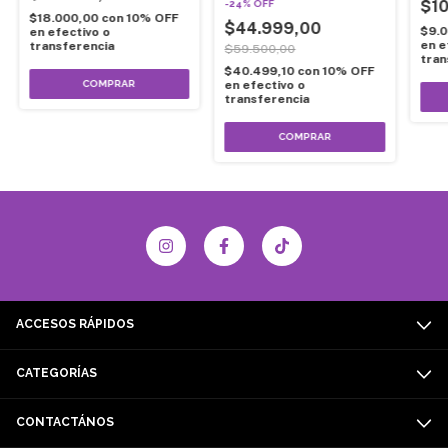
$10
-
24
%
OFF
$18.000,00
con
10% OFF
$44.999,00
$9.
en efectivo o
en e
transferencia
$59.500,00
tran
$40.499,10
con
10% OFF
COMPRAR
en efectivo o
transferencia
ACCESOS RÁPIDOS
CATEGORÍAS
CONTACTÁNOS