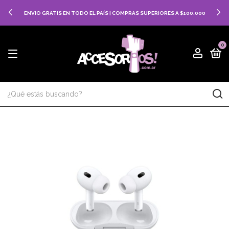
ENVIO GRATIS EN TODO EL PAÍS | COMPRAS SUPERIORES A $100.000
0