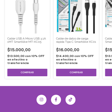
Cable USB A Micro USB 3.1A
Cable de datos de carga
Cabl
1MT Smartilike MT-XC05
rápida Tipo C Smartilike XC01
Smar
$15.000,00
$16.000,00
$15
$13.500,00
con
10% OFF
$14.400,00
con
10% OFF
$13
en efectivo o
en efectivo o
en e
transferencia
transferencia
tran