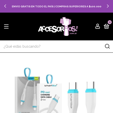
ENVIO GRATIS EN TODO EL PAÍS | COMPRAS SUPERIORES A $100.000
0