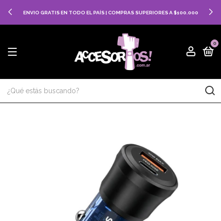
ENVIO GRATIS EN TODO EL PAÍS | COMPRAS SUPERIORES A $100.000
0