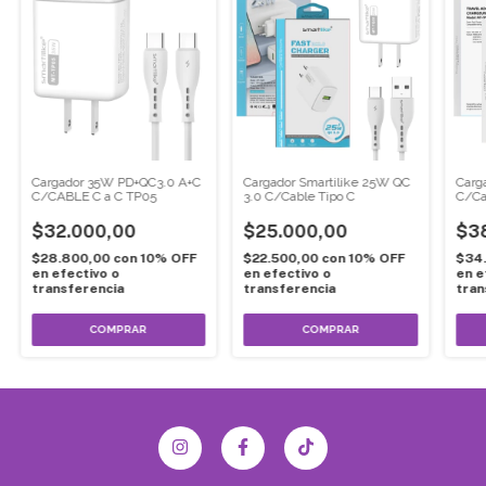
Cargador 35W PD+QC3.0 A+C
Cargador Smartilike 25W QC
Carg
C/CABLE C a C TP05
3.0 C/Cable Tipo C
C/Ca
$32.000,00
$25.000,00
$3
$28.800,00
con
10% OFF
$22.500,00
con
10% OFF
$34
en efectivo o
en efectivo o
en e
transferencia
transferencia
tran