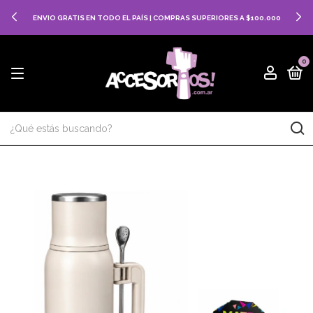
ENVIO GRATIS EN TODO EL PAÍS | COMPRAS SUPERIORES A $100.000
0