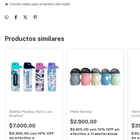
🔥 Combo ideal para amantes del mate
Productos similares
Botella Plastica 750cc con
Mate Rombo
Term
diseños!
1000
LU-4
$2.900,00
$7.000,00
$3
$2.610,00
con
10% OFF en
$6.300,00
con
10% OFF
$35
efectivo o transferencia
en efectivo o
en e