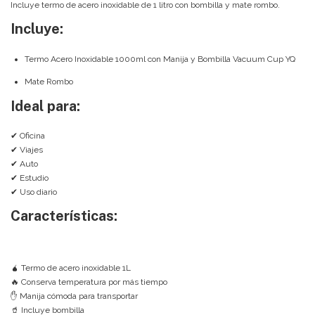
Incluye termo de acero inoxidable de 1 litro con bombilla y mate rombo.
Incluye:
Termo Acero Inoxidable 1000ml con Manija y Bombilla Vacuum Cup YQ
Mate Rombo
Ideal para:
✔ Oficina
✔ Viajes
✔ Auto
✔ Estudio
✔ Uso diario
Características:
🧉 Termo de acero inoxidable 1L
🔥 Conserva temperatura por más tiempo
✋ Manija cómoda para transportar
🥤 Incluye bombilla