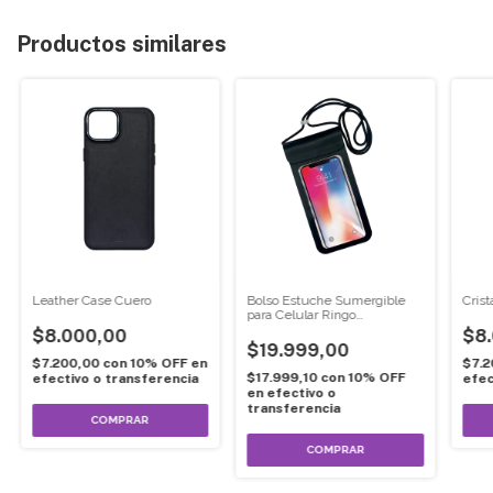
Productos similares
Leather Case Cuero
Bolso Estuche Sumergible
Crist
para Celular Ringo
Waterproof
$8.000,00
$8
$19.999,00
$7.200,00
con
10% OFF en
$7.
$17.999,10
con
10% OFF
efectivo o transferencia
efec
en efectivo o
transferencia
COMPRAR
COMPRAR