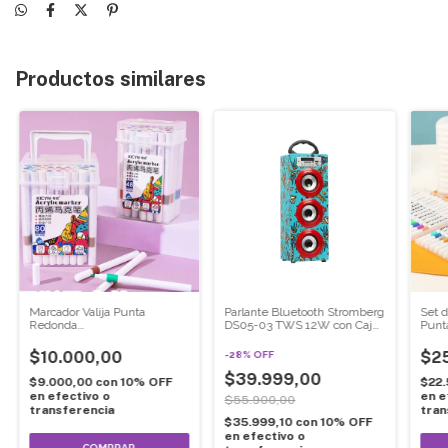
Productos similares
Marcador Valija Punta
Parlante Bluetooth Stromberg
Set d
Redonda
DS05-03 TWS 12W con Caja
Punt
x12/x24/x36/x48/x60
de Madera
$10.000,00
$2
-
28
%
OFF
$39.999,00
$9.000,00
con
10% OFF
$22
en efectivo o
en e
$55.900,00
transferencia
tran
$35.999,10
con
10% OFF
en efectivo o
COMPRAR