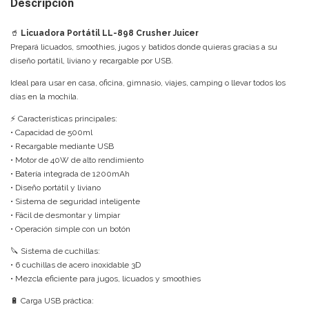
Descripción
🥤
Licuadora Portátil LL-898 Crusher Juicer
Prepará licuados, smoothies, jugos y batidos donde quieras gracias a su
diseño portátil, liviano y recargable por USB.
Ideal para usar en casa, oficina, gimnasio, viajes, camping o llevar todos los
días en la mochila.
⚡ Características principales:
• Capacidad de 500ml
• Recargable mediante USB
• Motor de 40W de alto rendimiento
• Batería integrada de 1200mAh
• Diseño portátil y liviano
• Sistema de seguridad inteligente
• Fácil de desmontar y limpiar
• Operación simple con un botón
🔪 Sistema de cuchillas:
• 6 cuchillas de acero inoxidable 3D
• Mezcla eficiente para jugos, licuados y smoothies
🔋 Carga USB práctica: