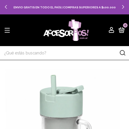
ENVIO GRATIS EN TODO EL PAÍS | COMPRAS SUPERIORES A $100.000
0