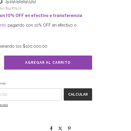
0
$19.999,00
stos
$14.875,21
on
10% OFF en efectivo o transferencia
nto
pagando con 10% OFF en efectivo o
perando los
$100.000,00
P:
CAMBIAR CP
nvío
CALCULAR
ostal