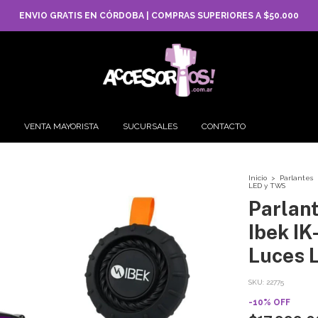
ENVIO GRATIS EN CÓRDOBA | COMPRAS SUPERIORES A $50.000
VENTA MAYORISTA
SUCURSALES
CONTACTO
Inicio
>
Parlantes
LED y TWS
Parlant
Ibek IK
Luces 
SKU:
22775
-
10
%
OFF