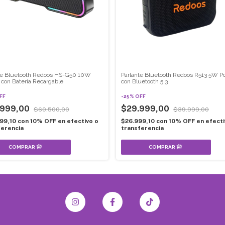
te Bluetooth Redoos HS-G50 10W
Parlante Bluetooth Redoos R513 5W Por
l con Batería Recargable
con Bluetooth 5.3
FF
-
25
%
OFF
.999,00
$29.999,00
$60.500,00
$39.999,00
99,10
con
10% OFF en efectivo o
$26.999,10
con
10% OFF en efecti
ferencia
transferencia