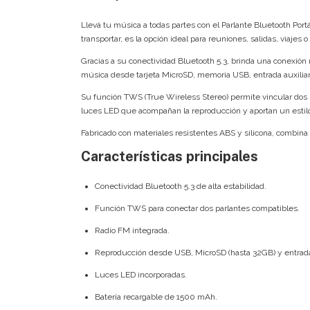
Llevá tu música a todas partes con el Parlante Bluetooth Port
transportar, es la opción ideal para reuniones, salidas, viajes 
Gracias a su conectividad Bluetooth 5.3, brinda una conexión
música desde tarjeta MicroSD, memoria USB, entrada auxiliar
Su función TWS (True Wireless Stereo) permite vincular dos
luces LED que acompañan la reproducción y aportan un estilo
Fabricado con materiales resistentes ABS y silicona, combina 
Características principales
Conectividad Bluetooth 5.3 de alta estabilidad.
Función TWS para conectar dos parlantes compatibles.
Radio FM integrada.
Reproducción desde USB, MicroSD (hasta 32GB) y entrad
Luces LED incorporadas.
Batería recargable de 1500 mAh.