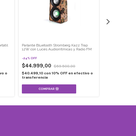
tátil
Parlante Bluetooth Stromberg Kazz Trap
Parlante Bluetoo
12W con Luces Audiorrítmicas y Radio FM
Portátil con LED 
-
24
%
OFF
$65.999,00
$44.999,00
$59.500,00
$59.399,10
con
vo o
$40.499,10
con
10% OFF en efectivo o
transferencia
transferencia