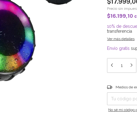
$17.999,0
Precio sin impue
$16.199,10
c
10% de descue
transferencia
Ver más detalles
Envío gratis
su
Entregas para el C
Medios de e
No sé mi código p