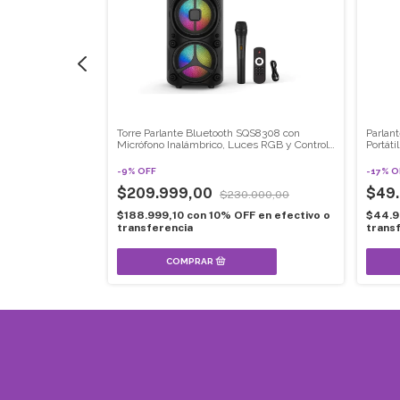
 OP-516 5W
Torre Parlante Bluetooth SQS8308 con
Parlan
B
Micrófono Inalámbrico, Luces RGB y Control
Portáti
Remoto
-
9
%
OFF
-
17
%
O
$209.999,00
$49
$230.000,00
en efectivo o
$188.999,10
con
10% OFF en efectivo o
$44.9
transferencia
trans