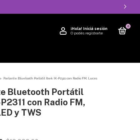
0
¡Hola!
Iniciá sesión
O podés registrarte
>
Parlante Bluetooth Portátil Ibek IK-P2311 con Radio FM, Luces
e Bluetooth Portátil
-P2311 con Radio FM,
LED y TWS