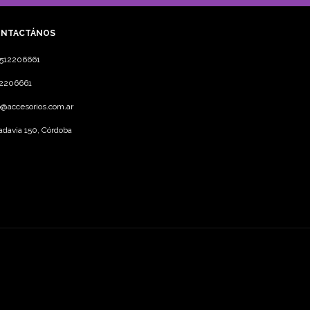
NTACTÁNOS
3512206661
12206661
o@accesorios.com.ar
adavia 150, Córdoba