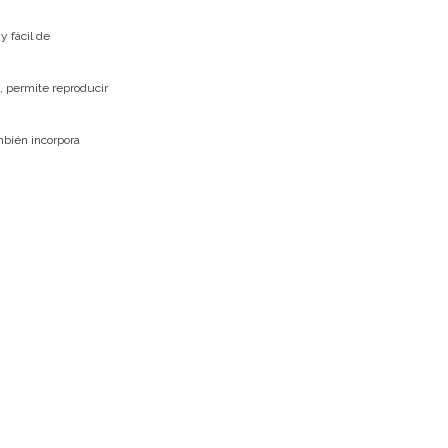
y fácil de
, permite reproducir
mbién incorpora