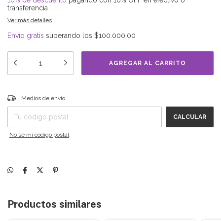
10% de descuento
pagando con 10% OFF en efectivo o
transferencia
Ver más detalles
Envío gratis
superando los
$100.000,00
Entregas para el CP:
CAMBIAR CP
Medios de envío
CALCULAR
No sé mi código postal
Productos similares