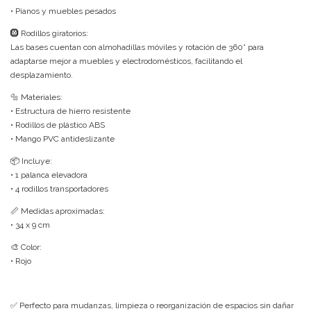
• Pianos y muebles pesados
🛞 Rodillos giratorios:
Las bases cuentan con almohadillas móviles y rotación de 360° para
adaptarse mejor a muebles y electrodomésticos, facilitando el
desplazamiento.
🔩 Materiales:
• Estructura de hierro resistente
• Rodillos de plástico ABS
• Mango PVC antideslizante
📦 Incluye:
• 1 palanca elevadora
• 4 rodillos transportadores
📏 Medidas aproximadas:
• 34 x 9 cm
🎨 Color:
• Rojo
✅ Perfecto para mudanzas, limpieza o reorganización de espacios sin dañar