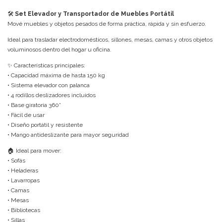
🛠️
Set Elevador y Transportador de Muebles Portátil
Mové muebles y objetos pesados de forma práctica, rápida y sin esfuerzo.
Ideal para trasladar electrodomésticos, sillones, mesas, camas y otros objetos
voluminosos dentro del hogar u oficina.
✨ Características principales:
• Capacidad máxima de hasta 150 kg
• Sistema elevador con palanca
• 4 rodillos deslizadores incluidos
• Base giratoria 360°
• Fácil de usar
• Diseño portátil y resistente
• Mango antideslizante para mayor seguridad
🏠 Ideal para mover:
• Sofás
• Heladeras
• Lavarropas
• Camas
• Mesas
• Bibliotecas
• Sillas