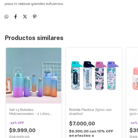
pisos ni realizar grandes esfuerzos.
Productos similares
Set x3 Botellas
Botella Plastica 750cc con
Mini
Motivacionales - 2 Litros,
diseños!
500 m
800ml, 300ml | Outlet
Cuch
$7.000,00
-
33
%
OFF
-
11
$9.999,00
$3
$6.300,00
con
10% OFF
en efectivo o
$14.999,00
$44