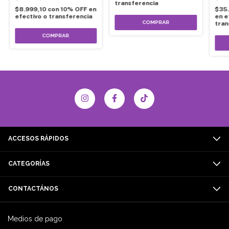
transferencia
$8.999,10
con
10% OFF en
$35
efectivo o transferencia
en e
tran
ACCESOS RÁPIDOS
CATEGORÍAS
CONTACTÁNOS
Medios de pago