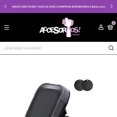
ENVIO GRATIS EN TODO EL PAÍS | COMPRAS SUPERIORES A $100.000
0