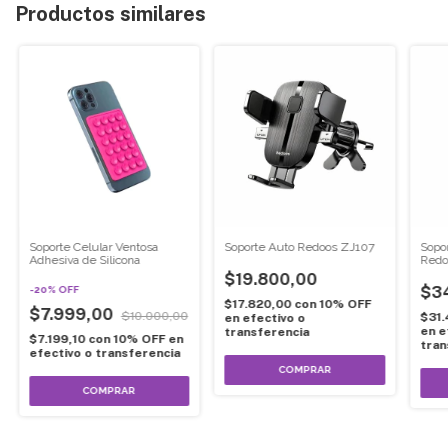
Productos similares
Soporte Celular Ventosa
Soporte Auto Redoos ZJ107
Sopo
Adhesiva de Silicona
Redo
$19.800,00
$3
-
20
%
OFF
$17.820,00
con
10% OFF
$7.999,00
$10.000,00
$31.
en efectivo o
en e
transferencia
$7.199,10
con
10% OFF en
tran
efectivo o transferencia
COMPRAR