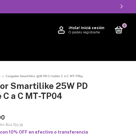
0
¡Hola!
Iniciá sesión
O podés registrarte
s
>
Cargador Smartilike 25W PD C/cable C a C MT-TP04
or Smartilike 25W PD
e C a C MT-TP04
00
stos
$24.793,39
con
10% OFF en efectivo o transferencia