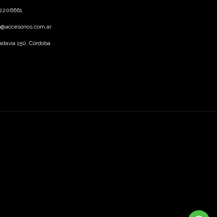
12206661
o@accesorios.com.ar
adavia 150, Córdoba