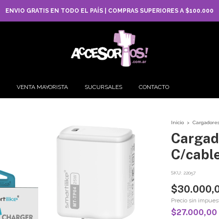
ENVIO GRATIS EN TODO EL PAÍS | COMPRAS SUPERIORES A $100.000
VENTA MAYORISTA
SUCURSALES
CONTACTO
Inicio
>
Cargadore
Cargad
C/cabl
SKU:
22057
$30.000,
Precio sin impue
$27.000,00