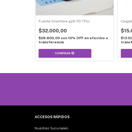
ertificado
Fuente Smartilike 45W PD TP01
Cargad
$32.000,00
$15.
 en efectivo o
$28.800,00
con
10% OFF en efectivo o
$13.5
transferencia
trans
ACCESOS RÁPIDOS
Nuestras Sucursales