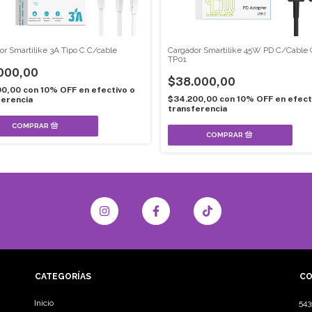
or Smartilike 3A Tipo C C/cable
Cargador Smartilike 45W PD C/Cable 
TP01
000,00
$38.000,00
00,00
con
10% OFF en efectivo o
$34.200,00
con
10% OFF en efect
ferencia
transferencia
CATEGORÍAS
CO
Inicio
54