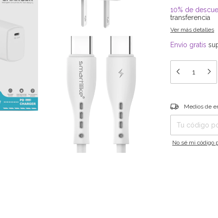
10% de descue
transferencia
Ver más detalles
Envío gratis
su
Entregas para el C
Medios de e
No sé mi código p