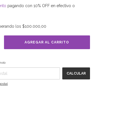
nto
pagando con 10% OFF en efectivo o
perando los
$100.000,00
P:
CAMBIAR CP
nvío
CALCULAR
ostal