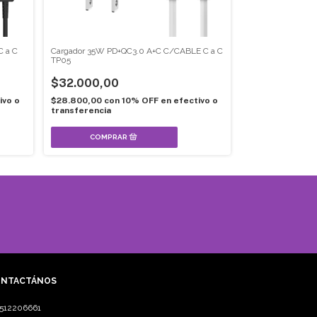
C a C
Cargador 35W PD+QC3.0 A+C C/CABLE C a C
Cargador IPhone 
TP05
Lightning TP04
$32.000,00
$30.000,00
ivo o
$28.800,00
con
10% OFF en efectivo o
$27.000,00
con
transferencia
transferencia
NTACTÁNOS
3512206661