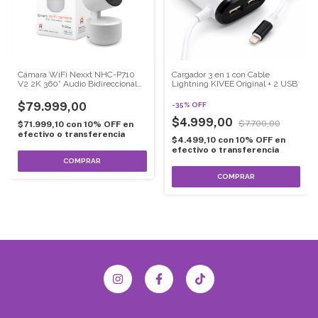
Cámara WiFi Nexxt NHC-P710
Cargador 3 en 1 con Cable
V2 2K 360° Audio Bidireccional
Lightning KIVEE Original + 2 USB
Visión Nocturna App
$79.999,00
-
35
%
OFF
$4.999,00
$7.700,00
$71.999,10
con
10% OFF en
efectivo o transferencia
$4.499,10
con
10% OFF en
efectivo o transferencia