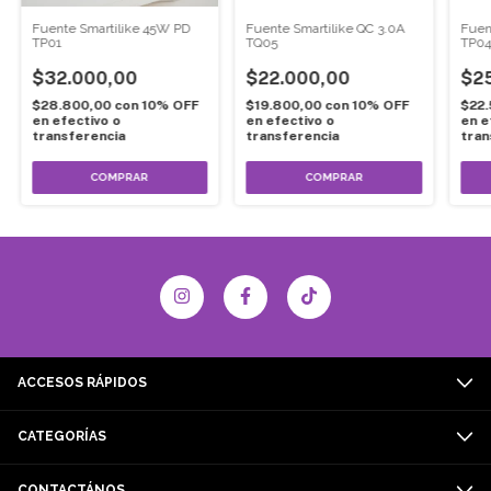
Fuente Smartilike 45W PD
Fuente Smartilike QC 3.0A
Fuen
TP01
TQ05
TP0
$32.000,00
$22.000,00
$2
$28.800,00
con
10% OFF
$19.800,00
con
10% OFF
$22
en efectivo o
en efectivo o
en e
transferencia
transferencia
tran
ACCESOS RÁPIDOS
CATEGORÍAS
CONTACTÁNOS